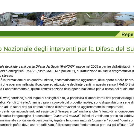
Reper
 Nazionale degli interventi per la Difesa del S
le degli interventi per la Difesa del Suolo (ReNDiS)"
nasce nel 2005 a partire dall'attività di 
curezza energetica - MASE (allora MATTM e poi MiTE), sull'attuazione di
Piani e programmi di in
ro stesso.
io è la formazione di un quadro unitario, sistematicamente aggiornato, delle opere e delle riso
oni che operano nella pianificazione ed attuazione degli interventi. In questo senso il ReNDi
e il coordinamento e, quindi, l'ottimizzazione della spesa nazionale per la difesa del suolo, no
web) fornisce, a chiunque si colleghi al sito, la possibilità di consultare i dati principali degli i
fici. Per gli Enti e le Amministrazioni coinvolti dal progetto, inoltre, sono disponibili una serie 
 ad un set di dati più esteso e l'invio di informazioni ed aggiornamenti in tempo reale.
nterventi non risponde solo ad esigenze di "trasparenza" ma ha anche l'intento di far conoscer
 il rischio idrogeologico. Le cosiddette
"catastrofi naturali"
, infatti, si verificano per lo più laddo
nzione alle condizioni di pericolosità, legate a fenomeni naturali
"comuni e frequenti"
quali son
erritorio può e deve essere utilizzato, è il presupposto fondamentale per una più efficace
"di