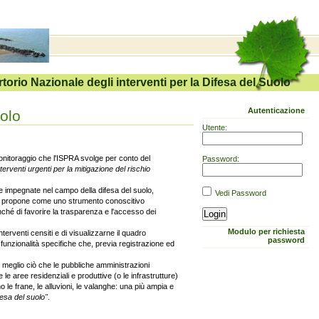
torio Nazionale degli interventi per la Difesa del Suolo
Autenticazione
uolo
monitoraggio che l'ISPRA svolge per conto del
terventi urgenti per la mitigazione del rischio
rse impegnate nel campo della difesa del suolo,
S si propone come uno strumento conoscitivo
nché di favorire la trasparenza e l'accesso dei
Modulo per richiesta
nterventi censiti e di visualizzarne il quadro
password
di funzionalità specifiche che, previa registrazione ed
e meglio ciò che le pubbliche amministrazioni
ve le aree residenziali e produttive (o le infrastrutture)
o le frane, le alluvioni, le valanghe: una più ampia e
fesa del suolo"
.