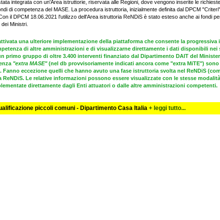
ta integrata con un'Area istruttorie, riservata alle Regioni, dove vengono inserite le richieste
fondi di competenza del MASE. La procedura istruttoria, inizialmente definita dal DPCM "Criteri
 il DPCM 18.06.2021 l'utilizzo dell'Area istruttoria ReNDiS è stato esteso anche ai fondi pe
dei Ministri.
a attivata una ulteriore implementazione della piattaforma che consente la progressiva 
etenza di altre amministrazioni e di visualizzarne direttamente i dati disponibili ne
 primo gruppo di oltre 3.400 interventi finanziato dal Dipartimento DAIT del Ministero
etenza
"extra MASE"
(nel db provvisoriamente indicati ancora come "extra MiTE") sono
". Fanno eccezione quelli che hanno avuto una fase istruttoria svolta nel ReNDiS (come
ReNDiS. Le relative informazioni possono essere visualizzate con le stesse modalità degl
ementate direttamente dagli Enti attuatori o dalle altre amministrazioni competenti.
alificazione piccoli comuni - Dipartimento Casa Italia
+ leggi tutto...