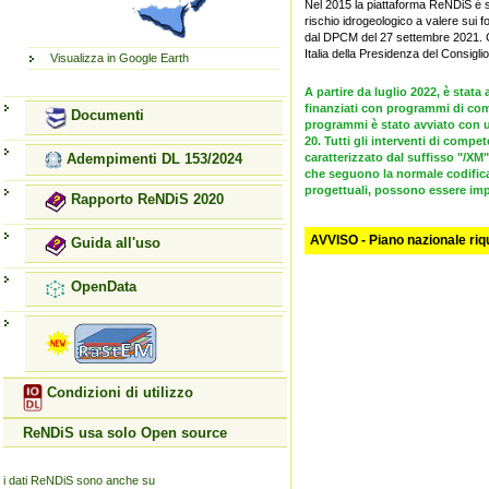
Nel 2015 la piattaforma ReNDiS é sta
rischio idrogeologico a valere sui 
dal DPCM del 27 settembre 2021. Con
Italia della Presidenza del Consiglio 
Visualizza in Google Earth
A partire da luglio 2022, è stat
finanziati con programmi di comp
Documenti
programmi è stato avviato con un
20. Tutti gli interventi di comp
Adempimenti DL 153/2024
caratterizzato dal suffisso "/XM
che seguono la normale codifica 
progettuali, possono essere impl
Rapporto ReNDiS 2020
AVVISO - Piano nazionale riqu
Guida all'uso
OpenData
Condizioni di utilizzo
ReNDiS usa solo Open source
i dati ReNDiS sono anche su