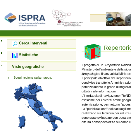
Cerca interventi
Repertorio
Statistiche
Il progetto di un
"Repertorio Naziona
Viste geografiche
Ministero dell'ambiente e della si
idrogeologico
finanziati dal Ministe
Scegli regione sulla mappa:
Il principale obiettivo del Repertor
condiviso tra tutte le Amministrazi
potenzialmente in grado di migliorar
cittadini alle informazioni.
L'interfaccia di navigazione (ReNDiS-
d'insieme per i diversi ambiti geogra
autenticazione, permettono l'accesso
La "pubblicazione" dei dati sugli i
realizzano sul territorio per ridurre
sono state sviluppate con poca atte
diffusa consapevolezza su come il t