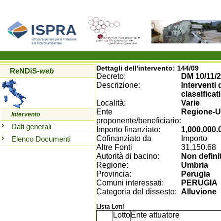
Dettagli dell'intervento:
144/09
ReNDiS
-web
Decreto:
DM 10/11/2
Descrizione:
Interventi 
classificat
Località:
Varie
Ente
Regione-U
Intervento
proponente/beneficiario:
Dati generali
Importo finanziato:
1,000,000.
Cofinanziato da
Importo
Elenco Documenti
Altre Fonti
31,150.68
Autorità di bacino:
Non defini
Regione:
Umbria
Provincia:
Perugia
Comuni interessati:
PERUGIA
Categoria del dissesto:
Alluvione
Lista Lotti
Lotto
Ente attuatore