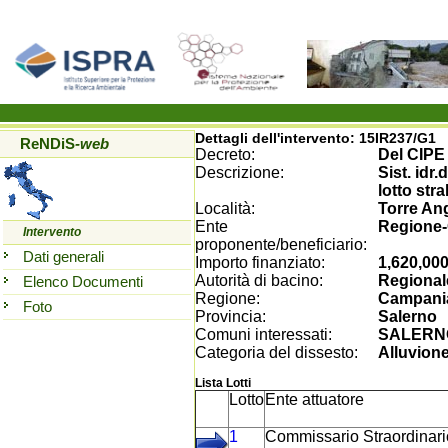
Dettagli dell'intervento:
15IR237/G1
ReNDiS
-web
Decreto:
Del CIPE
Descrizione:
Sist. idr
lotto stra
Località:
Torre Ang
Ente
Regione
Intervento
proponente/beneficiario:
Dati generali
Importo finanziato:
1,620,000
Autorità di bacino:
Regional
Elenco Documenti
Regione:
Campani
Foto
Provincia:
Salerno
Comuni interessati:
SALERN
Categoria del dissesto:
Alluvion
Lista Lotti
Lotto
Ente attuatore
1
Commissario Straordinario