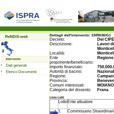
Dettagli dell'intervento:
15IR636/G1
ReNDiS
-web
Decreto:
Del CIPE
Descrizione:
Lavori d
Monticell
Località:
Monticell
Ente
Regione
Intervento
proponente/beneficiario:
Dati generali
Importo finanziato:
750,000.
Autorità di bacino:
Nazional
Elenco Documenti
Regione:
Campan
Provincia:
Beneven
Comuni interessati:
MOIANO
Categoria del dissesto:
Frana
Lista Lotti
Lotto
Ente attuatore
1
Commissario Straordinario