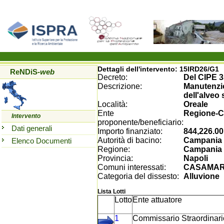
Dettagli dell'intervento:
15IRD26/G1
ReNDiS
-web
Decreto:
Del CIPE 3
Descrizione:
Manutenzio
dell'alveo
Località:
Oreale
Ente
Regione-
Intervento
proponente/beneficiario:
Dati generali
Importo finanziato:
844,226.00
Autorità di bacino:
Campania 
Elenco Documenti
Regione:
Campania
Provincia:
Napoli
Comuni interessati:
CASAMAR
Categoria del dissesto:
Alluvione
Lista Lotti
Lotto
Ente attuatore
1
Commissario Straordinario