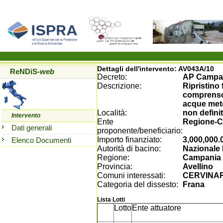
Dettagli dell'intervento:
AV043A/10
ReNDiS
-web
Decreto:
AP Campan
Descrizione:
Ripristino 
comprensor
acque mete
Località:
non defini
Intervento
Ente
Regione-
Dati generali
proponente/beneficiario:
Importo finanziato:
3,000,000.
Elenco Documenti
Autorità di bacino:
Nazionale 
Regione:
Campania
Provincia:
Avellino
Comuni interessati:
CERVINA
Categoria del dissesto:
Frana
Lista Lotti
Lotto
Ente attuatore