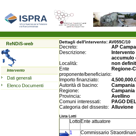
Dettagli dell'intervento:
AV055C/10
ReNDiS
-web
Decreto:
AP Campan
Descrizione:
Intervento
accumulo d
Località:
non defini
Ente
Regione-
Intervento
proponente/beneficiario:
Dati generali
Importo finanziato:
4,500,000.
Autorità di bacino:
Campania 
Elenco Documenti
Regione:
Campania
Provincia:
Avellino
Comuni interessati:
PAGO DEL
Categoria del dissesto:
Alluvione
Lista Lotti
Lotto
Ente attuatore
1
Commissario Straordinario