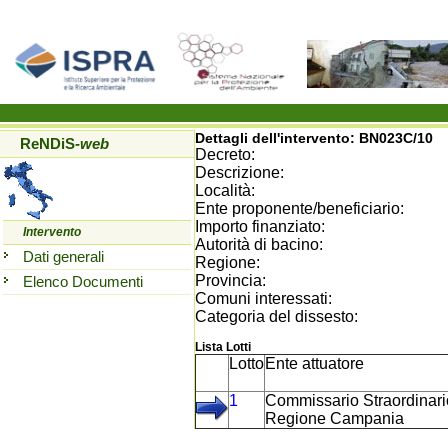
Dettagli dell'intervento:
BN023C/10
ReNDiS
-web
Decreto:
Descrizione:
Località:
Ente proponente/beneficiario:
Importo finanziato:
Intervento
Autorità di bacino:
Dati generali
Regione:
Provincia:
Elenco Documenti
Comuni interessati:
Categoria del dissesto:
Lista Lotti
Lotto
Ente attuatore
1
Commissario Straordinario
Regione Campania