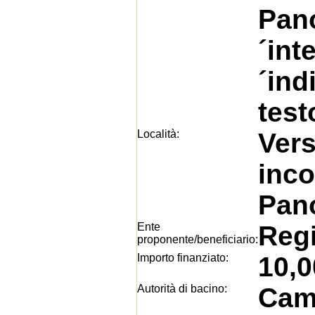
Pano
´int
´ind
test
Località:
Vers
inco
Pan
Ente
Reg
proponente/beneficiario:
Importo finanziato:
10,0
Autorità di bacino:
Cam