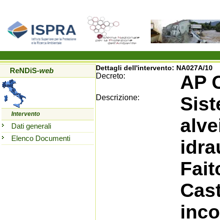
Dettagli dell'intervento:
NA027A/10
ReNDiS
-web
Decreto:
AP 
Descrizione:
Sist
Intervento
alve
Dati generali
Elenco Documenti
idra
Fait
Cast
inco