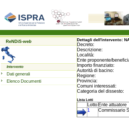
Dettagli dell'intervento:
NA
ReNDiS
-web
Decreto:
Descrizione:
Località:
Ente proponente/beneficia
Importo finanziato:
Intervento
Autorità di bacino:
Dati generali
Regione:
Provincia:
Elenco Documenti
Comuni interessati:
Categoria del dissesto:
Lista Lotti
Lotto
Ente attuatore
1
Commissario St