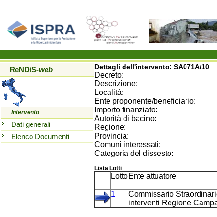
Dettagli dell'intervento:
SA071A/10
ReNDiS
-web
Decreto:
Descrizione:
Località:
Ente proponente/beneficiario:
Importo finanziato:
Intervento
Autorità di bacino:
Dati generali
Regione:
Provincia:
Elenco Documenti
Comuni interessati:
Categoria del dissesto:
Lista Lotti
Lotto
Ente attuatore
1
Commissario Straordinari
interventi Regione Camp