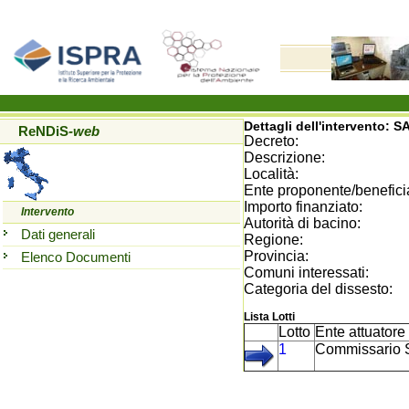
Dettagli dell'intervento:
SA
ReNDiS
-web
Decreto:
Descrizione:
Località:
Ente proponente/beneficia
Importo finanziato:
Intervento
Autorità di bacino:
Dati generali
Regione:
Provincia:
Elenco Documenti
Comuni interessati:
Categoria del dissesto:
Lista Lotti
Lotto
Ente attuatore
1
Commissario S