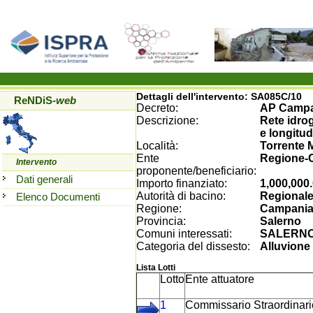
Dettagli dell'intervento:
SA085C/10
ReNDiS
-web
Decreto:
AP Campa
Descrizione:
Rete idrog
e longitud
Località:
Torrente 
Ente
Regione-
Intervento
proponente/beneficiario:
Dati generali
Importo finanziato:
1,000,000
Autorità di bacino:
Regionale
Elenco Documenti
Regione:
Campani
Provincia:
Salerno
Comuni interessati:
SALERN
Categoria del dissesto:
Alluvione
Lista Lotti
Lotto
Ente attuatore
1
Commissario Straordinari