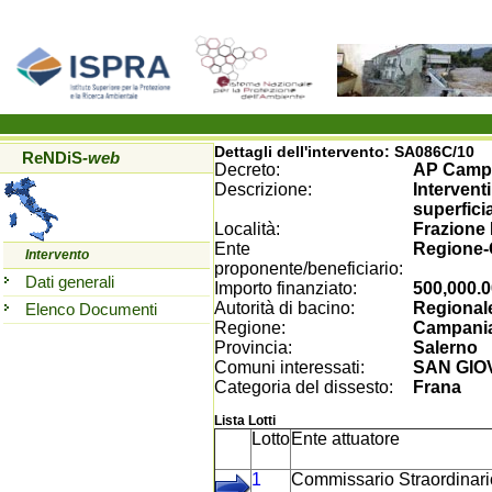
Dettagli dell'intervento:
SA086C/10
ReNDiS
-web
Decreto:
AP Campa
Descrizione:
Intervent
superficia
Località:
Frazione
Ente
Regione
Intervento
proponente/beneficiario:
Dati generali
Importo finanziato:
500,000.0
Autorità di bacino:
Regionale
Elenco Documenti
Regione:
Campani
Provincia:
Salerno
Comuni interessati:
SAN GIO
Categoria del dissesto:
Frana
Lista Lotti
Lotto
Ente attuatore
1
Commissario Straordinario