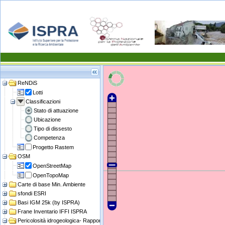
ReNDiS
Lotti
Classificazioni
Stato di attuazione
Ubicazione
Tipo di dissesto
Competenza
Progetto Rastem
OSM
OpenStreetMap
OpenTopoMap
Carte di base Min. Ambiente
sfondi ESRI
Basi IGM 25k (by ISPRA)
Frane Inventario IFFI ISPRA
Pericolosità idrogeologica- Rapporto ISPRA 2021